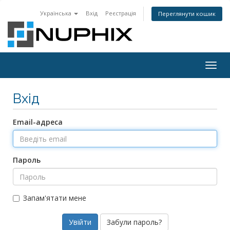
Українська
Вхід
Реєстрація
Переглянути кошик
Togg
navig
Вхід
Email-адреса
Пароль
Запам'ятати мене
Забули пароль?