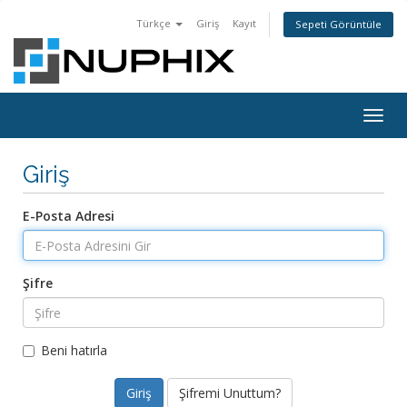
Türkçe
Giriş
Kayıt
Sepeti Görüntüle
Togg
navig
Giriş
E-Posta Adresi
Şifre
Beni hatırla
Şifremi Unuttum?