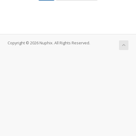
Copyright © 2026 Nuphix. All Rights Reserved.