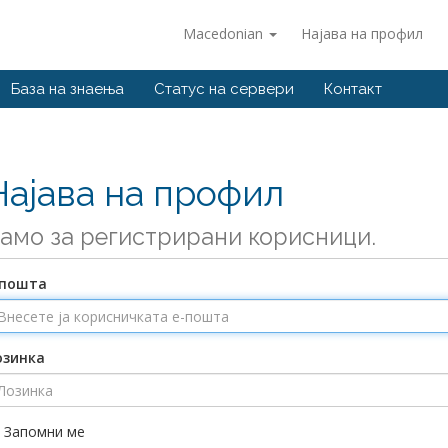
Macedonian
Најава на профил
База на знаења
Статус на сервери
Контакт
Најава на профил
амо за регистрирани корисници.
-пошта
озинка
Запомни ме