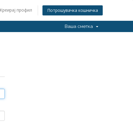
Креирај профил
Потрошувачка кошничка
Ваша сметка