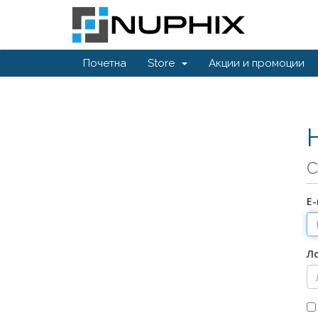
Почетна
Store
Акции и промоции
С
Е
Л