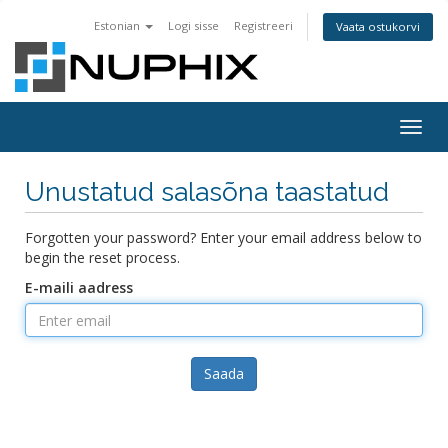
Estonian
Logi sisse
Registreeri
Vaata ostukorvi
Togg
navig
Unustatud salasõna taastatud
Forgotten your password? Enter your email address below to
begin the reset process.
E-maili aadress
Saada