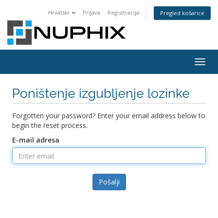
Hrvatski
Prijava
Registtracija
Pregled košarice
Togg
navig
Poništenje izgubljenje lozinke
Forgotten your password? Enter your email address below to
begin the reset process.
E-mail adresa
Pošalji