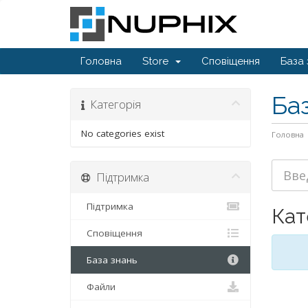
Головна
Store
Сповіщення
База 
Ба
Категорія
No categories exist
Головна
Підтримка
Підтримка
Кат
Сповіщення
База знань
Файли