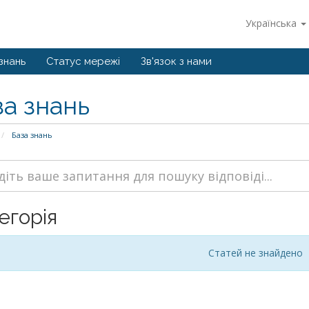
Українська
знань
Статус мережі
Зв'язок з нами
за знань
База знань
егорія
Статей не знайдено