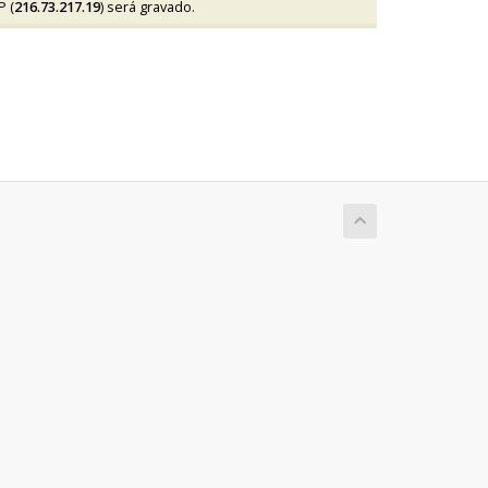
P (
216.73.217.19
) será gravado.